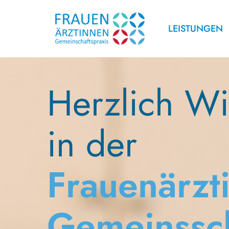
Hauptnavigat
LEISTUNGEN
Direkt zum Inhalt
Herzlich W
in der
Frauenärzt
Gemeinssch