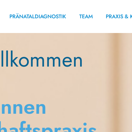
ion
PRÄNATALDIAGNOSTIK
TEAM
PRAXIS &
illkommen
innen
aftspraxis